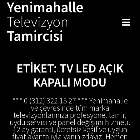
Yenimahalle
Skip
to
Televizyon
content
Tamircisi
ETIKET:
TV LED AÇIK
KAPALI MODU
*** 0 (312) 322 15 27 *** Yenimahalle
ve çevresinde tüm marka
televizyonlarınıza profesyonel tamir,
uydu servisi ve panel değişimi hizmeti.
12 ay garanti, ücretsiz keşif ve uygun
fiyat avantajıyla yanınızdayız. Hemen