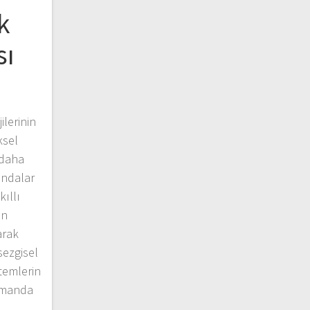
k
sı
ilerinin
ksel
 daha
andalar
ıllı
an
arak
sezgisel
temlerin
umanda
)