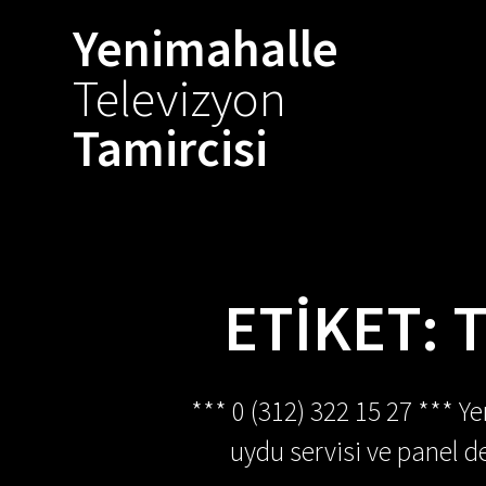
Skip
Yenimahalle
to
content
Televizyon
Tamircisi
ETIKET:
*** 0 (312) 322 15 27 *** Y
uydu servisi ve panel de