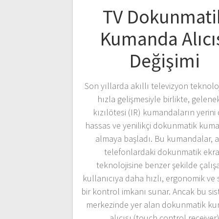
TV Dokunmati
Kumanda Alıcı
Değişimi
Son yıllarda akıllı televizyon teknoloj
hızla gelişmesiyle birlikte, gelene
kızılötesi (IR) kumandaların yerini
hassas ve yenilikçi dokunmatik kum
almaya başladı. Bu kumandalar, ak
telefonlardaki dokunmatik ekr
teknolojisine benzer şekilde çalış
kullanıcıya daha hızlı, ergonomik ve 
bir kontrol imkanı sunar. Ancak bu sis
merkezinde yer alan dokunmatik k
alıcısı (touch control receiver