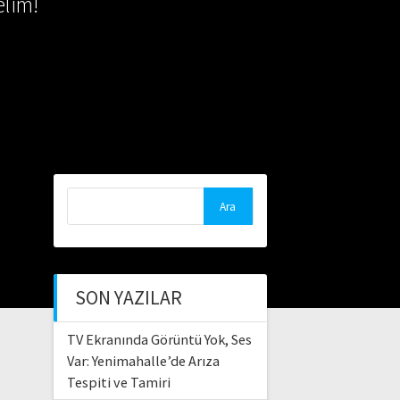
lim!
Arama:
SON YAZILAR
TV Ekranında Görüntü Yok, Ses
Var: Yenimahalle’de Arıza
Tespiti ve Tamiri