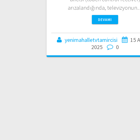
arızalandığında, televizyonun
DEVAMI
yenimahalletvtamircisi
15 
2025
0