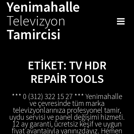
Yenimahalle
Skip
to
Televizyon
content
Tamircisi
ETIKET:
TV HDR
REPAIR TOOLS
*** 0 (312) 322 15 27 *** Yenimahalle
ve çevresinde tüm marka
televizyonlarınıza profesyonel tamir,
uydu servisi ve panel değişimi hizmeti.
12 ay garanti, ücretsiz keşif ve uygun
fiyat avantajıyla yanınızdayız. Hemen