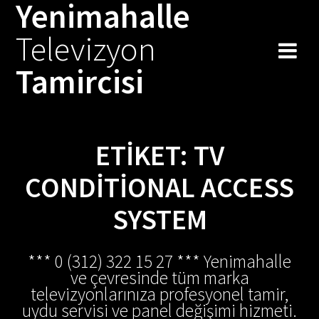
Yenimahalle
Skip
to
Televizyon
content
Tamircisi
ETIKET:
TV
CONDITIONAL ACCESS
SYSTEM
*** 0 (312) 322 15 27 *** Yenimahalle
ve çevresinde tüm marka
televizyonlarınıza profesyonel tamir,
uydu servisi ve panel değişimi hizmeti.