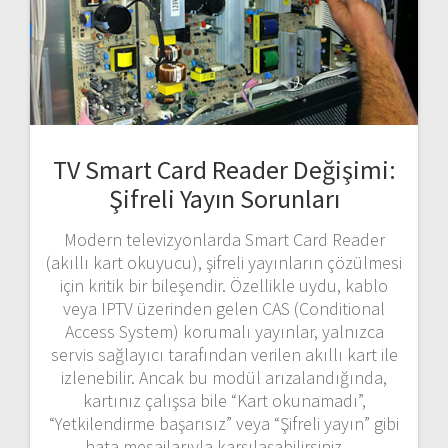
TV Smart Card Reader Değişimi:
Şifreli Yayın Sorunları
Modern televizyonlarda Smart Card Reader
(akıllı kart okuyucu), şifreli yayınların çözülmesi
için kritik bir bileşendir. Özellikle uydu, kablo
veya IPTV üzerinden gelen CAS (Conditional
Access System) korumalı yayınlar, yalnızca
servis sağlayıcı tarafından verilen akıllı kart ile
izlenebilir. Ancak bu modül arızalandığında,
kartınız çalışsa bile “Kart okunamadı”,
“Yetkilendirme başarısız” veya “Şifreli yayın” gibi
hata mesajlarıyla karşılaşabilirsiniz.…