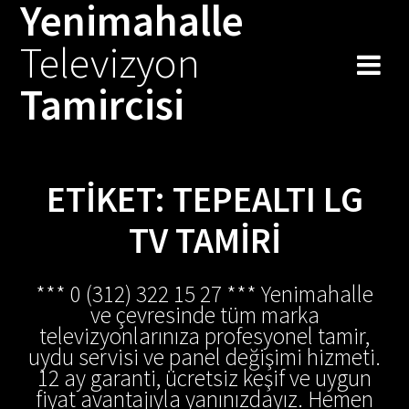
Yenimahalle
Skip
to
Televizyon
content
Tamircisi
ETIKET:
TEPEALTI LG
TV TAMIRI
*** 0 (312) 322 15 27 *** Yenimahalle
ve çevresinde tüm marka
televizyonlarınıza profesyonel tamir,
uydu servisi ve panel değişimi hizmeti.
12 ay garanti, ücretsiz keşif ve uygun
fiyat avantajıyla yanınızdayız. Hemen