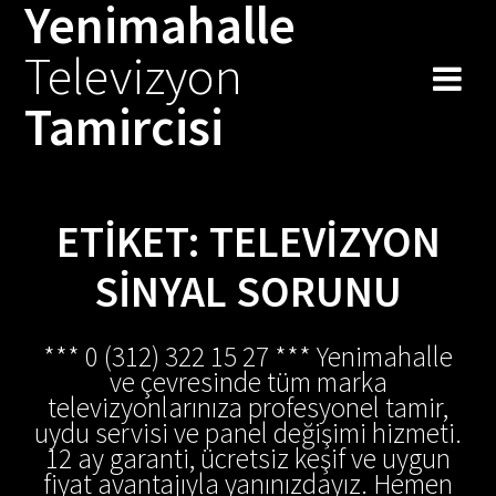
Yenimahalle
Skip
to
Televizyon
content
Tamircisi
ETIKET:
TELEVIZYON
SINYAL SORUNU
*** 0 (312) 322 15 27 *** Yenimahalle
ve çevresinde tüm marka
televizyonlarınıza profesyonel tamir,
uydu servisi ve panel değişimi hizmeti.
12 ay garanti, ücretsiz keşif ve uygun
fiyat avantajıyla yanınızdayız. Hemen