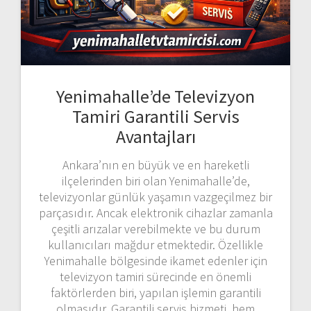
Yenimahalle’de Televizyon
Tamiri Garantili Servis
Avantajları
Ankara’nın en büyük ve en hareketli
ilçelerinden biri olan Yenimahalle’de,
televizyonlar günlük yaşamın vazgeçilmez bir
parçasıdır. Ancak elektronik cihazlar zamanla
çeşitli arızalar verebilmekte ve bu durum
kullanıcıları mağdur etmektedir. Özellikle
Yenimahalle bölgesinde ikamet edenler için
televizyon tamiri sürecinde en önemli
faktörlerden biri, yapılan işlemin garantili
olmasıdır. Garantili servis hizmeti, hem