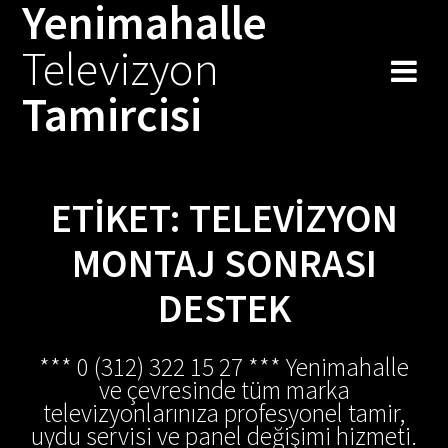
Yenimahalle
Skip
to
Televizyon
content
Tamircisi
ETIKET:
TELEVIZYON
MONTAJ SONRASI
DESTEK
*** 0 (312) 322 15 27 *** Yenimahalle
ve çevresinde tüm marka
televizyonlarınıza profesyonel tamir,
uydu servisi ve panel değişimi hizmeti.