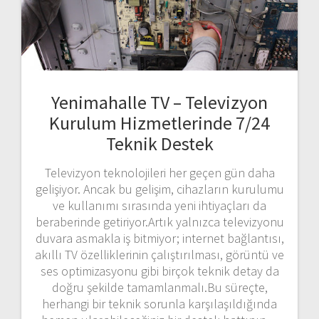
Yenimahalle TV – Televizyon
Kurulum Hizmetlerinde 7/24
Teknik Destek
Televizyon teknolojileri her geçen gün daha
gelişiyor. Ancak bu gelişim, cihazların kurulumu
ve kullanımı sırasında yeni ihtiyaçları da
beraberinde getiriyor.Artık yalnızca televizyonu
duvara asmakla iş bitmiyor; internet bağlantısı,
akıllı TV özelliklerinin çalıştırılması, görüntü ve
ses optimizasyonu gibi birçok teknik detay da
doğru şekilde tamamlanmalı.Bu süreçte,
herhangi bir teknik sorunla karşılaşıldığında