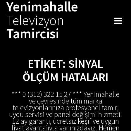
Yenimahalle
Skip
to
Televizyon
content
Tamircisi
ETIKET:
SINYAL
ÖLÇÜM HATALARI
*** 0 (312) 322 15 27 *** Yenimahalle
ve çevresinde tüm marka
televizyonlarınıza profesyonel tamir,
uydu servisi ve panel değişimi hizmeti.
12 ay garanti, ücretsiz keşif ve uygun
fiyat avantajıyla yanınızdayız. Hemen