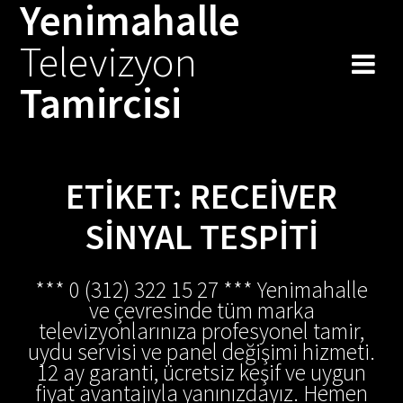
Yenimahalle
Skip
to
Televizyon
content
Tamircisi
ETIKET:
RECEIVER
SINYAL TESPITI
*** 0 (312) 322 15 27 *** Yenimahalle
ve çevresinde tüm marka
televizyonlarınıza profesyonel tamir,
uydu servisi ve panel değişimi hizmeti.
12 ay garanti, ücretsiz keşif ve uygun
fiyat avantajıyla yanınızdayız. Hemen