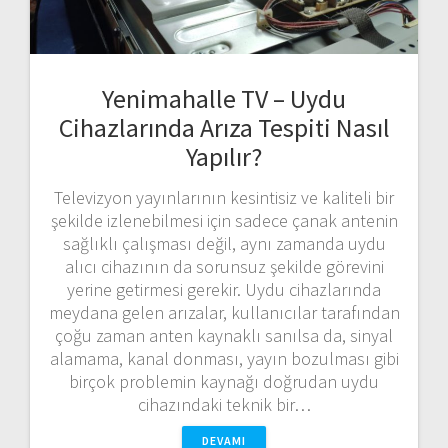
Yenimahalle TV – Uydu
Cihazlarında Arıza Tespiti Nasıl
Yapılır?
Televizyon yayınlarının kesintisiz ve kaliteli bir
şekilde izlenebilmesi için sadece çanak antenin
sağlıklı çalışması değil, aynı zamanda uydu
alıcı cihazının da sorunsuz şekilde görevini
yerine getirmesi gerekir. Uydu cihazlarında
meydana gelen arızalar, kullanıcılar tarafından
çoğu zaman anten kaynaklı sanılsa da, sinyal
alamama, kanal donması, yayın bozulması gibi
birçok problemin kaynağı doğrudan uydu
cihazındaki teknik bir…
DEVAMI