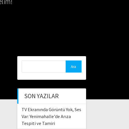
lim!
Arama:
SON YAZILAR
TV Ekranında Görüntü Yok, Ses
Var: Yenimahalle’de Arıza
Tespiti ve Tamiri