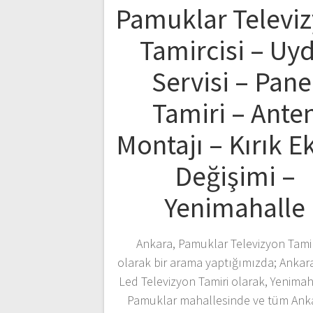
Pamuklar Televi
Tamircisi – Uy
Servisi – Pane
Tamiri – Ante
Montajı – Kırık E
Değişimi –
Yenimahalle
Ankara, Pamuklar Televizyon Tamirc
olarak bir arama yaptığımızda; Ankar
Led Televizyon Tamiri olarak, Yenimah
Pamuklar mahallesinde ve tüm Ank