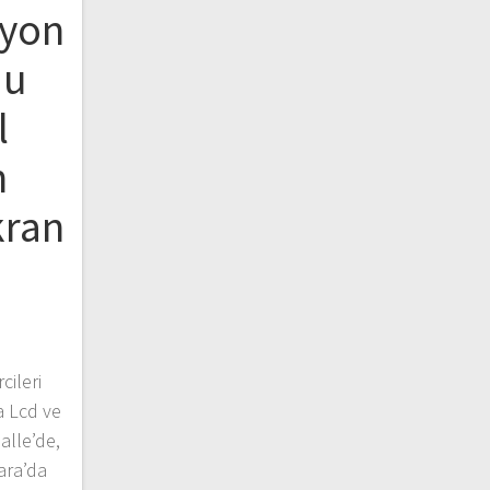
zyon
du
l
n
kran
ileri
a Lcd ve
alle’de,
ara’da