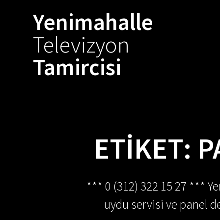
Skip
Yenimahalle
to
content
Televizyon
Tamircisi
ETIKET:
P
*** 0 (312) 322 15 27 *** Y
uydu servisi ve panel de