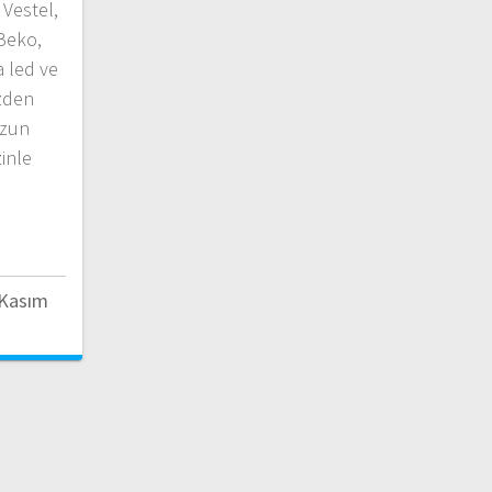
Vestel,
 Beko,
 led ve
izden
uzun
zinle
…
 Kasım