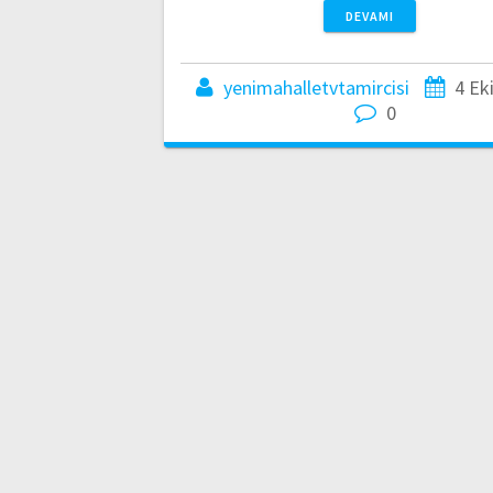
DEVAMI
yenimahalletvtamircisi
4 Ek
0