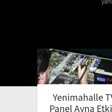
yan
Yenimahalle T
Panel Ayna Etki