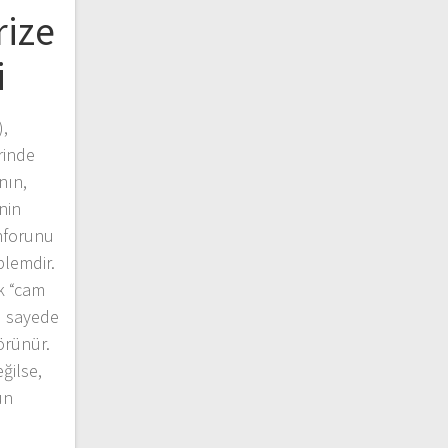
rize
i
),
rinde
nın,
nin
nforunu
blemdir.
k “cam
bu sayede
görünür.
ğilse,
ün