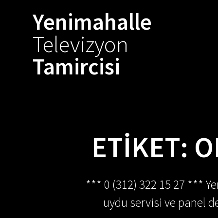
Skip
Yenimahalle
to
content
Televizyon
Tamircisi
ETIKET:
O
*** 0 (312) 322 15 27 *** Y
uydu servisi ve panel de