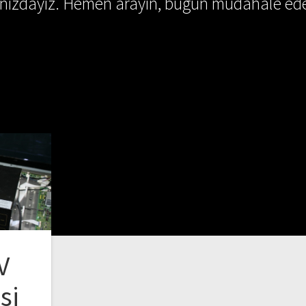
ınızdayız. Hemen arayın, bugün müdahale ede
V
si