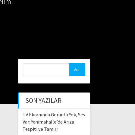
lim!
Arama:
SON YAZILAR
TV Ekranında Görüntü Yok, Ses
Var: Yenimahalle’de Arıza
Tespiti ve Tamiri