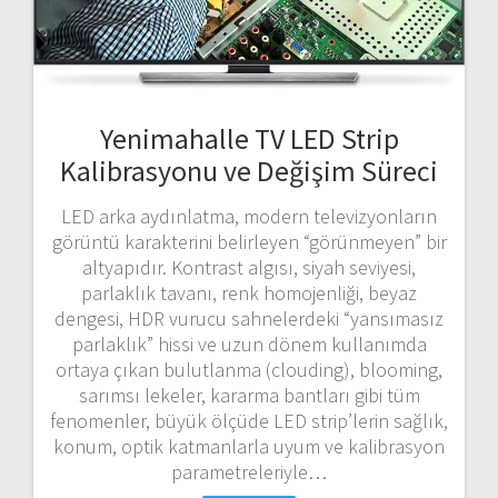
Yenimahalle TV LED Strip
Kalibrasyonu ve Değişim Süreci
LED arka aydınlatma, modern televizyonların
görüntü karakterini belirleyen “görünmeyen” bir
altyapıdır. Kontrast algısı, siyah seviyesi,
parlaklık tavanı, renk homojenliği, beyaz
dengesi, HDR vurucu sahnelerdeki “yansımasız
parlaklık” hissi ve uzun dönem kullanımda
ortaya çıkan bulutlanma (clouding), blooming,
sarımsı lekeler, kararma bantları gibi tüm
fenomenler, büyük ölçüde LED strip’lerin sağlık,
konum, optik katmanlarla uyum ve kalibrasyon
parametreleriyle…