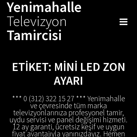
Yenimahalle
Skip
to
Televizyon
content
Tamircisi
ETIKET:
MINI LED ZON
AYARI
*** 0 (312) 322 15 27 *** Yenimahalle
ve çevresinde tüm marka
televizyonlarınıza profesyonel tamir,
uydu servisi ve panel değişimi hizmeti.
12 ay garanti, ücretsiz keşif ve uygun
fiyat avantajıyla yanınızdayız. Hemen