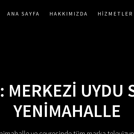
ANA SAYFA
HAKKIMIZDA
HIZMETLER
:
MERKEZI UYDU 
YENIMAHALLE
enimahalle ve çevresinde tüm marka televizyo