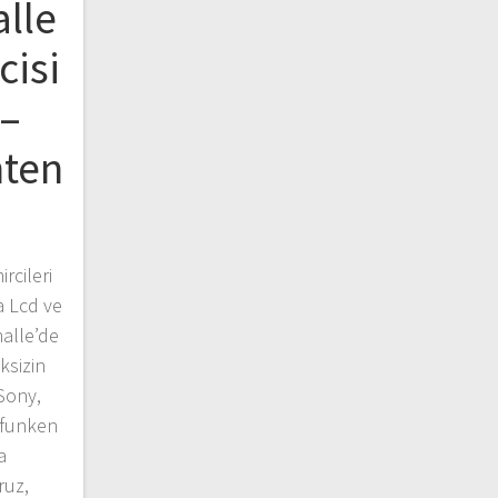
lle
cisi
 –
nten
rcileri
a Lcd ve
halle’de
ksizin
 Sony,
efunken
a
ruz,