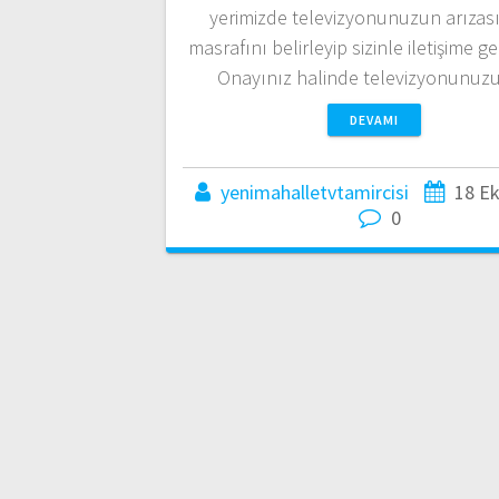
yerimizde televizyonunuzun arızası
masrafını belirleyip sizinle iletişime g
Onayınız halinde televizyonunu
DEVAMI
yenimahalletvtamircisi
18 E
0