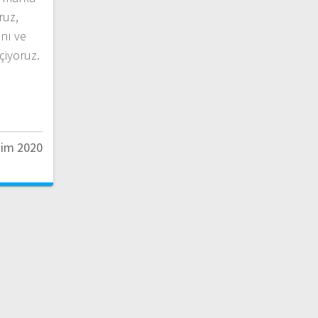
ruz,
nı ve
eçiyoruz.
kim 2020