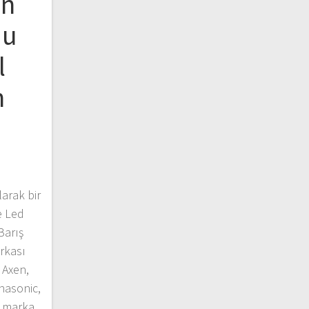
on
du
l
n
larak bir
e Led
Barış
rkası
 Axen,
anasonic,
d marka