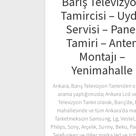
Barış Televizy
Tamircisi – Uy
Servisi – Pane
Tamiri – Ante
Montajı –
Yenimahalle
Ankara, Barış Televizyon Tamircileri o
arama yaptığımızda; Ankara Lcd v
Televizyon Tamiri olarak, Barış’de, 
mahallesinde ve tüm Ankara’da ma
farketmeksizin Samsung, Lg, Vestel,
Philips, Sony, Arçelik, Sunny, Beko, P
Telefunken ve diğer marka led ve lc