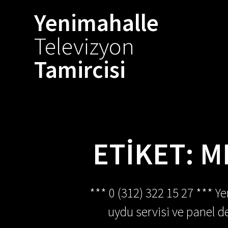
Skip
Yenimahalle
to
content
Televizyon
Tamircisi
ETIKET:
M
*** 0 (312) 322 15 27 *** Y
uydu servisi ve panel de