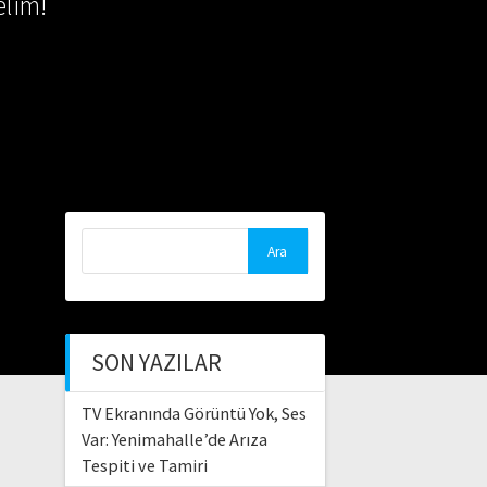
lim!
Arama:
SON YAZILAR
TV Ekranında Görüntü Yok, Ses
Var: Yenimahalle’de Arıza
Tespiti ve Tamiri