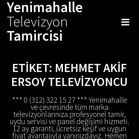
Yenimahalle
Skip
to
Televizyon
content
Tamircisi
ETIKET:
MEHMET AKIF
ERSOY TELEVIZYONCU
*** 0 (312) 322 15 27 *** Yenimahalle
ve çevresinde tüm marka
televizyonlarınıza profesyonel tamir,
uydu servisi ve panel değişimi hizmeti.
12 ay garanti, ücretsiz keşif ve uygun
fiyat avantajıyla yanınızdayız. Hemen