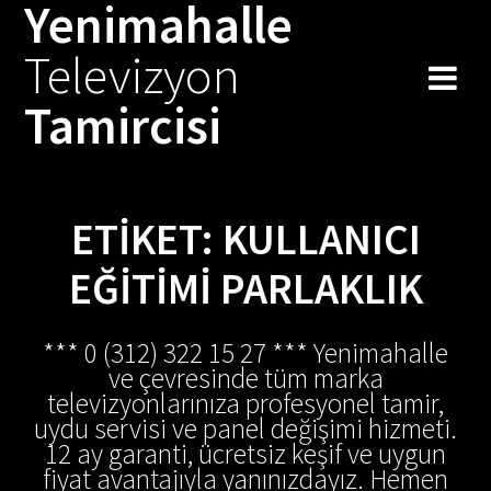
Yenimahalle
Skip
to
Televizyon
content
Tamircisi
ETIKET:
KULLANICI
EĞITIMI PARLAKLIK
*** 0 (312) 322 15 27 *** Yenimahalle
ve çevresinde tüm marka
televizyonlarınıza profesyonel tamir,
uydu servisi ve panel değişimi hizmeti.
12 ay garanti, ücretsiz keşif ve uygun
fiyat avantajıyla yanınızdayız. Hemen