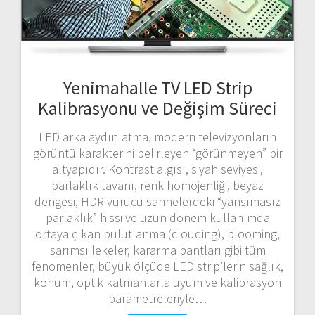
Yenimahalle TV LED Strip
Kalibrasyonu ve Değişim Süreci
LED arka aydınlatma, modern televizyonların
görüntü karakterini belirleyen “görünmeyen” bir
altyapıdır. Kontrast algısı, siyah seviyesi,
parlaklık tavanı, renk homojenliği, beyaz
dengesi, HDR vurucu sahnelerdeki “yansımasız
parlaklık” hissi ve uzun dönem kullanımda
ortaya çıkan bulutlanma (clouding), blooming,
sarımsı lekeler, kararma bantları gibi tüm
fenomenler, büyük ölçüde LED strip’lerin sağlık,
konum, optik katmanlarla uyum ve kalibrasyon
parametreleriyle…