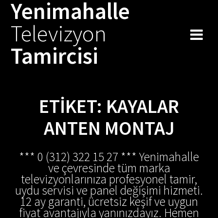
Yenimahalle
Skip
to
Televizyon
content
Tamircisi
ETIKET:
KAYALAR
ANTEN MONTAJ
*** 0 (312) 322 15 27 *** Yenimahalle
ve çevresinde tüm marka
televizyonlarınıza profesyonel tamir,
uydu servisi ve panel değişimi hizmeti.
12 ay garanti, ücretsiz keşif ve uygun
fiyat avantajıyla yanınızdayız. Hemen