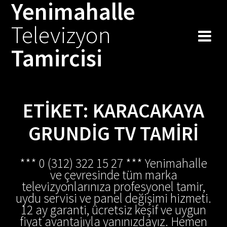
Yenimahalle
Skip
to
Televizyon
content
Tamircisi
ETIKET:
KARACAKAYA
GRUNDIG TV TAMIRI
*** 0 (312) 322 15 27 *** Yenimahalle
ve çevresinde tüm marka
televizyonlarınıza profesyonel tamir,
uydu servisi ve panel değişimi hizmeti.
12 ay garanti, ücretsiz keşif ve uygun
fiyat avantajıyla yanınızdayız. Hemen