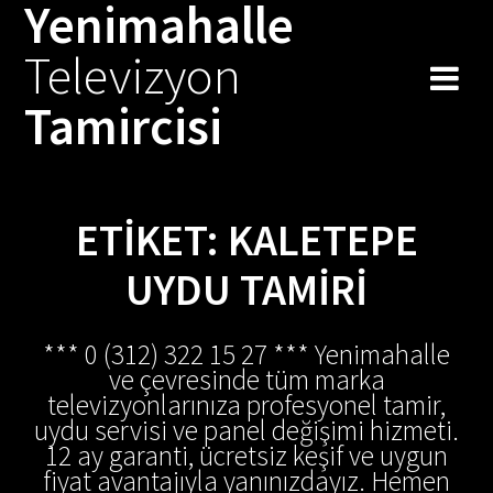
Yenimahalle
Skip
to
Televizyon
content
Tamircisi
ETIKET:
KALETEPE
UYDU TAMIRI
*** 0 (312) 322 15 27 *** Yenimahalle
ve çevresinde tüm marka
televizyonlarınıza profesyonel tamir,
uydu servisi ve panel değişimi hizmeti.
12 ay garanti, ücretsiz keşif ve uygun
fiyat avantajıyla yanınızdayız. Hemen