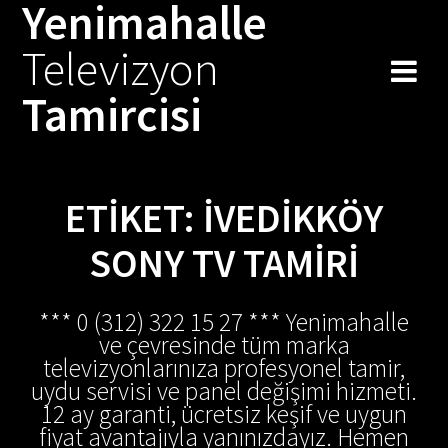
Yenimahalle
Skip
to
Televizyon
content
Tamircisi
ETIKET:
İVEDIKKÖY
SONY TV TAMIRI
*** 0 (312) 322 15 27 *** Yenimahalle
ve çevresinde tüm marka
televizyonlarınıza profesyonel tamir,
uydu servisi ve panel değişimi hizmeti.
12 ay garanti, ücretsiz keşif ve uygun
fiyat avantajıyla yanınızdayız. Hemen