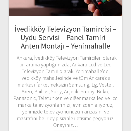
İvedikköy Televizyon Tamircisi –
Uydu Servisi – Panel Tamiri –
Anten Montajı – Yenimahalle
Ankara, İvedikköy Televizyon Tamircileri olarak
bir arama yaptığımızda; Ankara Lcd ve Led
Televizyon Tamiri olarak, Yenimahalle’de,
İvedikköy mahallesinde ve tüm Ankara’da
markası farketmeksizin Samsung, Lg, Vestel,
Axen, Philips, Sony, Arçelik, Sunny, Beko,
Panasonic, Telefunken ve diğer marka led ve lcd
marka televizyonlarınızı; evinizden alıyoruz,
yerimizde televizyonunuzun arızasını ve
masrafını belirleyip sizinle iletişime geçiyoruz.
Onayınız…