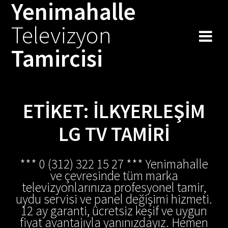
Yenimahalle
Skip
to
Televizyon
content
Tamircisi
ETIKET:
İLKYERLEŞIM
LG TV TAMIRI
*** 0 (312) 322 15 27 *** Yenimahalle
ve çevresinde tüm marka
televizyonlarınıza profesyonel tamir,
uydu servisi ve panel değişimi hizmeti.
12 ay garanti, ücretsiz keşif ve uygun
fiyat avantajıyla yanınızdayız. Hemen