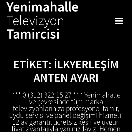
Yenimahalle
Skip
to
Televizyon
content
Tamircisi
ETIKET:
İLKYERLEŞIM
ANTEN AYARI
*** 0 (312) 322 15 27 *** Yenimahalle
ve çevresinde tüm marka
televizyonlarınıza profesyonel tamir,
uydu servisi ve panel değişimi hizmeti.
12 ay garanti, ücretsiz keşif ve uygun
fiyat avantajıyla yanınızdayız. Hemen