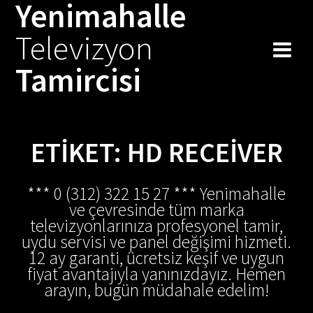
Yenimahalle
Skip
to
Televizyon
content
Tamircisi
ETIKET:
HD RECEIVER
*** 0 (312) 322 15 27 *** Yenimahalle
ve çevresinde tüm marka
televizyonlarınıza profesyonel tamir,
uydu servisi ve panel değişimi hizmeti.
12 ay garanti, ücretsiz keşif ve uygun
fiyat avantajıyla yanınızdayız. Hemen
arayın, bugün müdahale edelim!