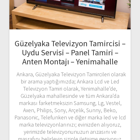
Güzelyaka Televizyon Tamircisi –
Uydu Servisi – Panel Tamiri –
Anten Montajı – Yenimahalle
Ankara, Güzelyaka Televizyon Tamircileri olarak
bir arama yaptığımızda; Ankara Lcd ve Led
Televizyon Tamiri olarak, Yenimahalle’de,
Güzelyaka mahallesinde ve tüm Ankara’da
markası farketmeksizin Samsung, Lg, Vestel,
Axen, Philips, Sony, Arçelik, Sunny, Beko,
Panasonic, Telefunken ve diğer marka led ve lcd
marka televizyonlarınızı; evinizden alıyoruz,
yerimizde televizyonunuzun arızasını ve
masrafını belirleyip sizinle iletişime geçiyoruz.