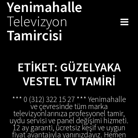
Yenimahalle
Skip
to
Televizyon
content
Tamircisi
ETIKET:
GÜZELYAKA
VESTEL TV TAMIRI
*** 0 (312) 322 15 27 *** Yenimahalle
ve çevresinde tüm marka
televizyonlarınıza profesyonel tamir,
uydu servisi ve panel değişimi hizmeti.
12 ay garanti, ücretsiz keşif ve uygun
fiyat avantajıyla yanınızdayız. Hemen