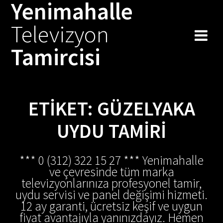
Yenimahalle
Skip
to
Televizyon
content
Tamircisi
ETIKET:
GÜZELYAKA
UYDU TAMIRI
*** 0 (312) 322 15 27 *** Yenimahalle
ve çevresinde tüm marka
televizyonlarınıza profesyonel tamir,
uydu servisi ve panel değişimi hizmeti.
12 ay garanti, ücretsiz keşif ve uygun
fiyat avantajıyla yanınızdayız. Hemen