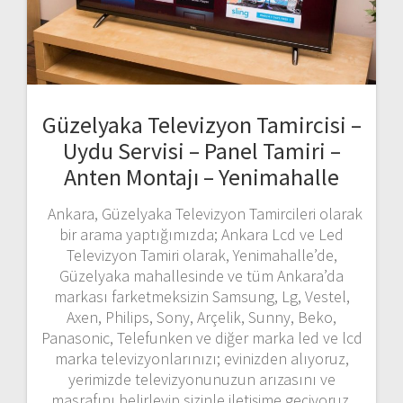
Güzelyaka Televizyon Tamircisi –
Uydu Servisi – Panel Tamiri –
Anten Montajı – Yenimahalle
Ankara, Güzelyaka Televizyon Tamircileri olarak
bir arama yaptığımızda; Ankara Lcd ve Led
Televizyon Tamiri olarak, Yenimahalle’de,
Güzelyaka mahallesinde ve tüm Ankara’da
markası farketmeksizin Samsung, Lg, Vestel,
Axen, Philips, Sony, Arçelik, Sunny, Beko,
Panasonic, Telefunken ve diğer marka led ve lcd
marka televizyonlarınızı; evinizden alıyoruz,
yerimizde televizyonunuzun arızasını ve
masrafını belirleyip sizinle iletişime geçiyoruz.