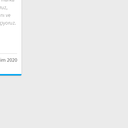
ruz,
nı ve
eçiyoruz.
kim 2020