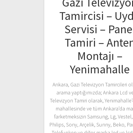
Gazi Televizyo
Tamircisi – Uy
Servisi – Pane
Tamiri – Ante
Montajı –
Yenimahalle
Ankara, Gazi Televizyon Tamircileri ol
arama yaptığımızda; Ankara Lcd v
Televizyon Tamiri olarak, Yenimahalle’
mahallesinde ve tüm Ankara’da ma
farketmeksizin Samsung, Lg, Vestel,
Philips, Sony, Arçelik, Sunny, Beko, P
Telefunken ve diğer marka led ve lc