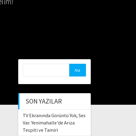
lim!
Arama:
SON YAZILAR
TV Ekranında Görüntü Yok, Ses
Var: Yenimahalle’de Arıza
Tespiti ve Tamiri