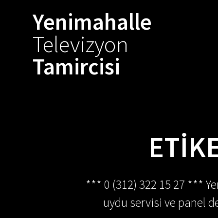
Skip
Yenimahalle
to
content
Televizyon
Tamircisi
ETIK
*** 0 (312) 322 15 27 *** Y
uydu servisi ve panel de