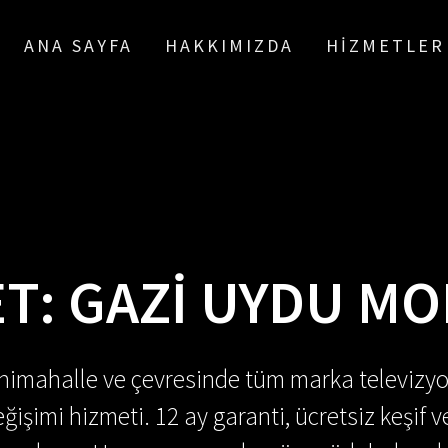
ANA SAYFA
HAKKIMIZDA
HIZMETLER
ET:
GAZI UYDU MO
enimahalle ve çevresinde tüm marka televizyo
ğişimi hizmeti. 12 ay garanti, ücretsiz keşif v