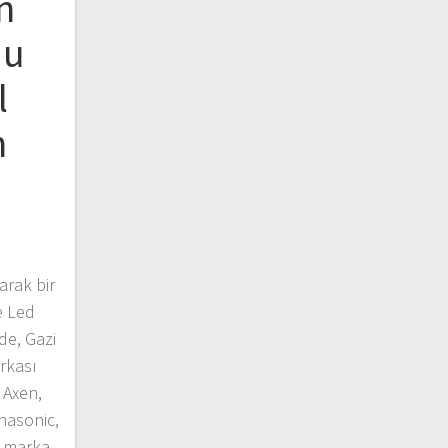
n
du
l
n
arak bir
e Led
de, Gazi
rkası
 Axen,
anasonic,
d marka