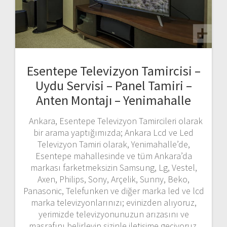
Esentepe Televizyon Tamircisi –
Uydu Servisi – Panel Tamiri –
Anten Montajı – Yenimahalle
Ankara, Esentepe Televizyon Tamircileri olarak
bir arama yaptığımızda; Ankara Lcd ve Led
Televizyon Tamiri olarak, Yenimahalle’de,
Esentepe mahallesinde ve tüm Ankara’da
markası farketmeksizin Samsung, Lg, Vestel,
Axen, Philips, Sony, Arçelik, Sunny, Beko,
Panasonic, Telefunken ve diğer marka led ve lcd
marka televizyonlarınızı; evinizden alıyoruz,
yerimizde televizyonunuzun arızasını ve
masrafını belirleyip sizinle iletişime geçiyoruz.