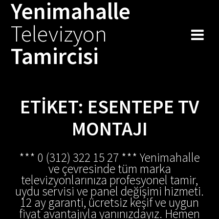
Yenimahalle
Skip
to
Televizyon
content
Tamircisi
ETIKET:
ESENTEPE TV
MONTAJI
*** 0 (312) 322 15 27 *** Yenimahalle
ve çevresinde tüm marka
televizyonlarınıza profesyonel tamir,
uydu servisi ve panel değişimi hizmeti.
12 ay garanti, ücretsiz keşif ve uygun
fiyat avantajıyla yanınızdayız. Hemen