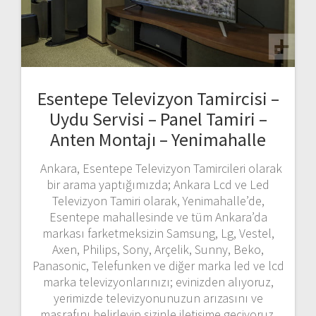
Esentepe Televizyon Tamircisi –
Uydu Servisi – Panel Tamiri –
Anten Montajı – Yenimahalle
Ankara, Esentepe Televizyon Tamircileri olarak
bir arama yaptığımızda; Ankara Lcd ve Led
Televizyon Tamiri olarak, Yenimahalle’de,
Esentepe mahallesinde ve tüm Ankara’da
markası farketmeksizin Samsung, Lg, Vestel,
Axen, Philips, Sony, Arçelik, Sunny, Beko,
Panasonic, Telefunken ve diğer marka led ve lcd
marka televizyonlarınızı; evinizden alıyoruz,
yerimizde televizyonunuzun arızasını ve
masrafını belirleyip sizinle iletişime geçiyoruz.