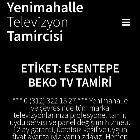
Yenimahalle
Skip
to
Televizyon
content
Tamircisi
ETIKET:
ESENTEPE
BEKO TV TAMIRI
*** 0 (312) 322 15 27 *** Yenimahalle
ve çevresinde tüm marka
televizyonlarınıza profesyonel tamir,
uydu servisi ve panel değişimi hizmeti.
12 ay garanti, ücretsiz keşif ve uygun
fiyat avantajıyla yanınızdayız. Hemen