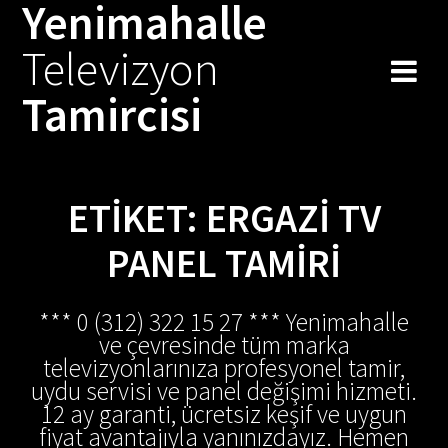
Yenimahalle
Skip
to
Televizyon
content
Tamircisi
ETIKET:
ERGAZI TV
PANEL TAMIRI
*** 0 (312) 322 15 27 *** Yenimahalle
ve çevresinde tüm marka
televizyonlarınıza profesyonel tamir,
uydu servisi ve panel değişimi hizmeti.
12 ay garanti, ücretsiz keşif ve uygun
fiyat avantajıyla yanınızdayız. Hemen