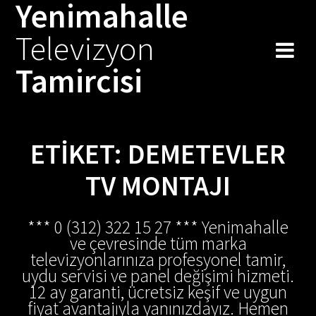
Yenimahalle
Skip
to
Televizyon
content
Tamircisi
ETIKET:
DEMETEVLER
TV MONTAJI
*** 0 (312) 322 15 27 *** Yenimahalle
ve çevresinde tüm marka
televizyonlarınıza profesyonel tamir,
uydu servisi ve panel değişimi hizmeti.
12 ay garanti, ücretsiz keşif ve uygun
fiyat avantajıyla yanınızdayız. Hemen