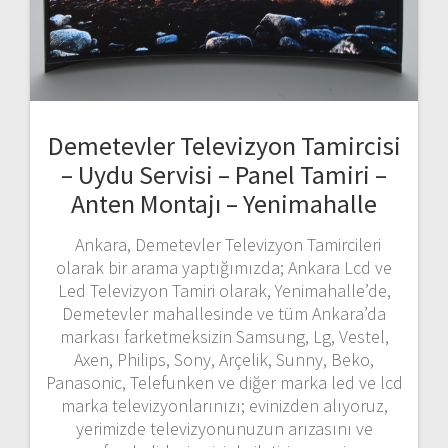
Demetevler Televizyon Tamircisi
– Uydu Servisi – Panel Tamiri –
Anten Montajı – Yenimahalle
Ankara, Demetevler Televizyon Tamircileri
olarak bir arama yaptığımızda; Ankara Lcd ve
Led Televizyon Tamiri olarak, Yenimahalle’de,
Demetevler mahallesinde ve tüm Ankara’da
markası farketmeksizin Samsung, Lg, Vestel,
Axen, Philips, Sony, Arçelik, Sunny, Beko,
Panasonic, Telefunken ve diğer marka led ve lcd
marka televizyonlarınızı; evinizden alıyoruz,
yerimizde televizyonunuzun arızasını ve