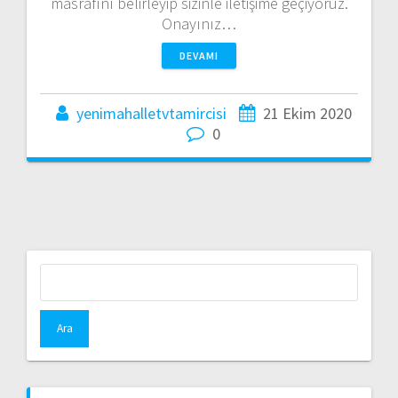
masrafını belirleyip sizinle iletişime geçiyoruz.
Onayınız…
DEVAMI
yenimahalletvtamircisi
21 Ekim 2020
0
Arama: