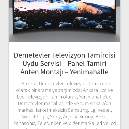
Demetevler Televizyon Tamircisi
– Uydu Servisi – Panel Tamiri –
Anten Montajı – Yenimahalle
Ankara, Demetevler Televizyon Tamircileri
olarak bir arama yaptığımızda; Ankara Lcd ve
Led Televizyon Tamiri olarak, Yenimahalle’de,
Demetevler mahallesinde ve tüm Ankara’da
markası farketmeksizin Samsung, Lg, Vestel,
Axen, Philips, Sony, Arçelik, Sunny, Beko,
Panasonic, Telefunken ve diğer marka led ve lcd