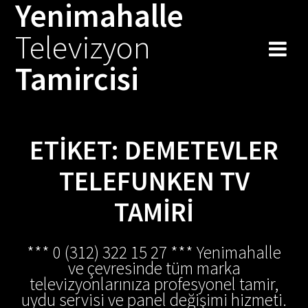
Yenimahalle
Skip
to
Televizyon
content
Tamircisi
ETIKET:
DEMETEVLER
TELEFUNKEN TV
TAMIRI
*** 0 (312) 322 15 27 *** Yenimahalle
ve çevresinde tüm marka
televizyonlarınıza profesyonel tamir,
uydu servisi ve panel değişimi hizmeti.