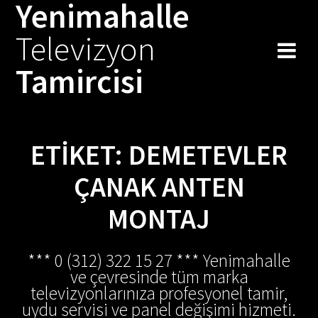
Yenimahalle
Skip
to
Televizyon
content
Tamircisi
ETIKET:
DEMETEVLER
ÇANAK ANTEN
MONTAJ
*** 0 (312) 322 15 27 *** Yenimahalle
ve çevresinde tüm marka
televizyonlarınıza profesyonel tamir,
uydu servisi ve panel değişimi hizmeti.