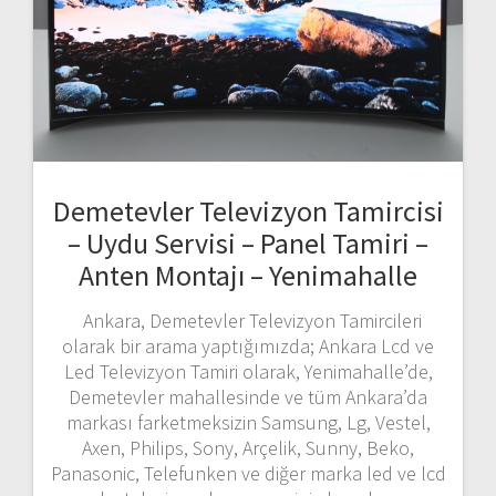
Demetevler Televizyon Tamircisi
– Uydu Servisi – Panel Tamiri –
Anten Montajı – Yenimahalle
Ankara, Demetevler Televizyon Tamircileri
olarak bir arama yaptığımızda; Ankara Lcd ve
Led Televizyon Tamiri olarak, Yenimahalle’de,
Demetevler mahallesinde ve tüm Ankara’da
markası farketmeksizin Samsung, Lg, Vestel,
Axen, Philips, Sony, Arçelik, Sunny, Beko,
Panasonic, Telefunken ve diğer marka led ve lcd