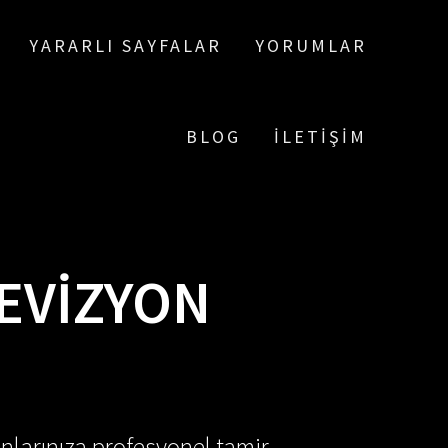
YARARLI SAYFALAR
YORUMLAR
BLOG
İLETIŞIM
EVIZYON
nlarınıza profesyonel tamir,