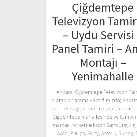
Çiğdemtepe
Televizyon Tamir
– Uydu Servisi
Panel Tamiri – A
Montajı –
Yenimahalle
Ankara, Çiğdemtepe Televizyon Tami
olarak bir arama yaptığımızda; Ankar
Led Televizyon Tamiri olarak, Yenimah
Çiğdemtepe mahallesinde ve tüm An
markası farketmeksizin Samsung, Lg, 
Axen, Philips, Sony, Arçelik, Sunny,