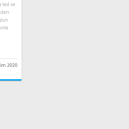
 led ve
izden
uzun
zinle
…
kim 2020