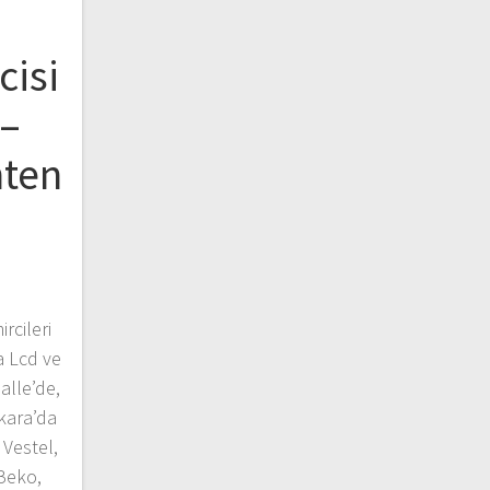
cisi
 –
nten
rcileri
a Lcd ve
alle’de,
kara’da
Vestel,
 Beko,