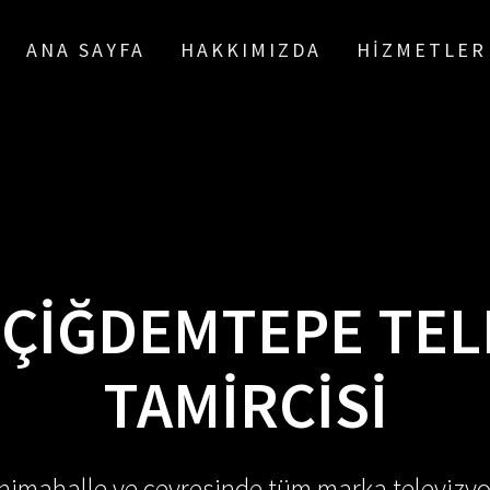
ANA SAYFA
HAKKIMIZDA
HIZMETLER
:
ÇIĞDEMTEPE TEL
TAMIRCISI
enimahalle ve çevresinde tüm marka televizyo