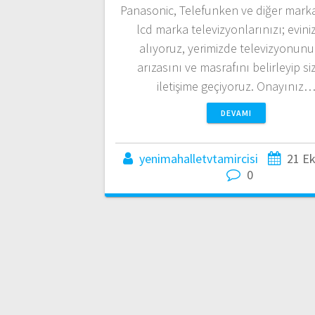
Panasonic, Telefunken ve diğer marka
lcd marka televizyonlarınızı; evin
alıyoruz, yerimizde televizyonun
arızasını ve masrafını belirleyip si
iletişime geçiyoruz. Onayınız
DEVAMI
yenimahalletvtamircisi
21 E
0