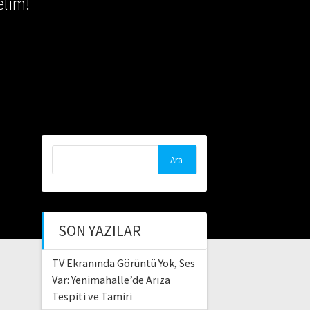
lim!
Arama:
SON YAZILAR
TV Ekranında Görüntü Yok, Ses
Var: Yenimahalle’de Arıza
Tespiti ve Tamiri