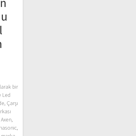
on
du
l
n
larak bir
e Led
de, Çarşı
rkası
 Axen,
anasonic,
d marka