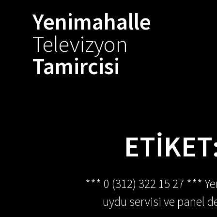
Skip
Yenimahalle
to
content
Televizyon
Tamircisi
ETIKET
*** 0 (312) 322 15 27 *** Y
uydu servisi ve panel de