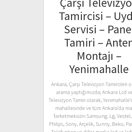
Çarşı Televizy
Tamircisi – Uy
Servisi – Pane
Tamiri – Ante
Montajı –
Yenimahalle
Ankara, Çarşı Televizyon Tamircileri o
arama yaptığımızda; Ankara Lcd v
Televizyon Tamiri olarak, Yenimahalle’
mahallesinde ve tüm Ankara’da ma
farketmeksizin Samsung, Lg, Vestel,
Philips, Sony, Arçelik, Sunny, Beko, P
Telefunken ve diğer marka led ve lc