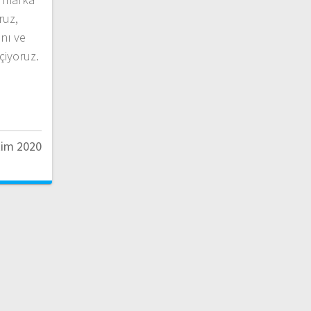
ruz,
nı ve
eçiyoruz.
kim 2020