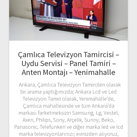
Çamlıca Televizyon Tamircisi –
Uydu Servisi – Panel Tamiri –
Anten Montajı – Yenimahalle
Ankara, Çamlıca Televizyon Tamircileri olarak
bir arama yaptığımızda; Ankara Lcd ve Led
Televizyon Tamiri olarak, Yenimahalle’de,
Çamlıca mahallesinde ve tüm Ankara’da
markası farketmeksizin Samsung, Lg, Vestel,
Axen, Philips, Sony, Arçelik, Sunny, Beko,
Panasonic, Telefunken ve diğer marka led ve lcd
marka televizyonlarınızı; evinizden alıyoruz,