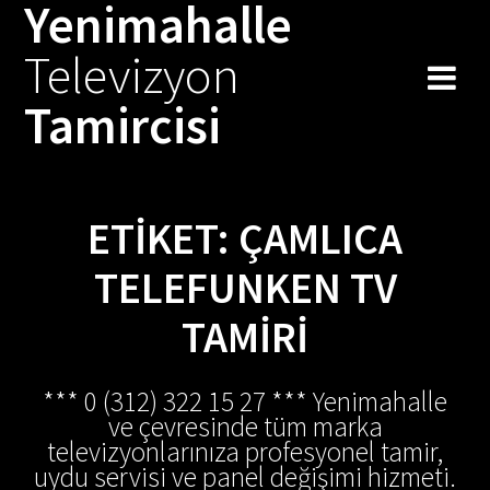
Yenimahalle
Skip
to
Televizyon
content
Tamircisi
ETIKET:
ÇAMLICA
TELEFUNKEN TV
TAMIRI
*** 0 (312) 322 15 27 *** Yenimahalle
ve çevresinde tüm marka
televizyonlarınıza profesyonel tamir,
uydu servisi ve panel değişimi hizmeti.