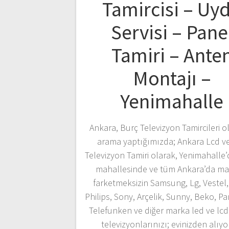
Tamircisi – Uy
Servisi – Pane
Tamiri – Ante
Montajı –
Yenimahalle
Ankara, Burç Televizyon Tamircileri ol
arama yaptığımızda; Ankara Lcd v
Televizyon Tamiri olarak, Yenimahalle’
mahallesinde ve tüm Ankara’da ma
farketmeksizin Samsung, Lg, Vestel,
Philips, Sony, Arçelik, Sunny, Beko, P
Telefunken ve diğer marka led ve lc
televizyonlarınızı; evinizden alıyo