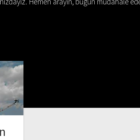
ınızdayız. Hemen arayın, bugün müdahale ede
on