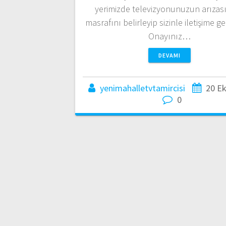
yerimizde televizyonunuzun arızası
masrafını belirleyip sizinle iletişime g
Onayınız…
DEVAMI
yenimahalletvtamircisi
20 E
0