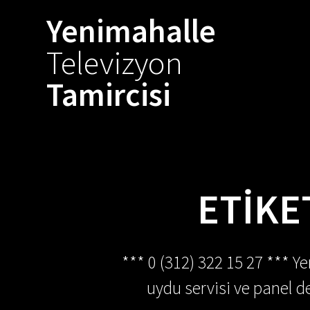
Skip
Yenimahalle
to
content
Televizyon
Tamircisi
ETIKE
*** 0 (312) 322 15 27 *** Y
uydu servisi ve panel de