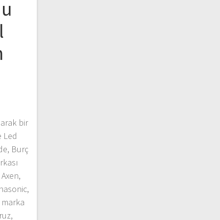
du
l
n
arak bir
e Led
de, Burç
rkası
 Axen,
anasonic,
d marka
ruz,