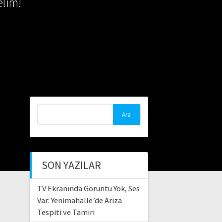
lim!
Arama:
SON YAZILAR
TV Ekranında Görüntü Yok, Ses
Var: Yenimahalle’de Arıza
Tespiti ve Tamiri