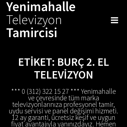
Yenimahalle
Skip
to
Televizyon
content
Tamircisi
ETIKET:
BURÇ 2. EL
TELEVIZYON
*** 0 (312) 322 15 27 *** Yenimahalle
ve çevresinde tüm marka
televizyonlarınıza profesyonel tamir,
uydu servisi ve panel değişimi hizmeti.
12 ay garanti, ücretsiz keşif ve uygun
fiyat avantajıyla yanınızdayız. Hemen