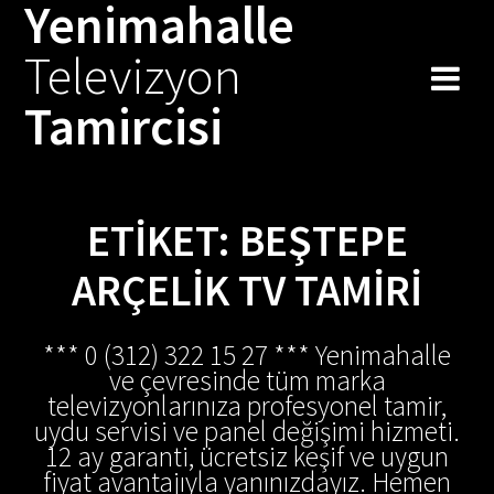
Yenimahalle
Skip
to
Televizyon
content
Tamircisi
ETIKET:
BEŞTEPE
ARÇELIK TV TAMIRI
*** 0 (312) 322 15 27 *** Yenimahalle
ve çevresinde tüm marka
televizyonlarınıza profesyonel tamir,
uydu servisi ve panel değişimi hizmeti.
12 ay garanti, ücretsiz keşif ve uygun
fiyat avantajıyla yanınızdayız. Hemen