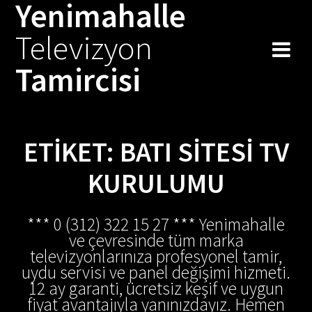
Yenimahalle
Skip
to
Televizyon
content
Tamircisi
ETIKET:
BATI SITESI TV
KURULUMU
*** 0 (312) 322 15 27 *** Yenimahalle
ve çevresinde tüm marka
televizyonlarınıza profesyonel tamir,
uydu servisi ve panel değişimi hizmeti.
12 ay garanti, ücretsiz keşif ve uygun
fiyat avantajıyla yanınızdayız. Hemen