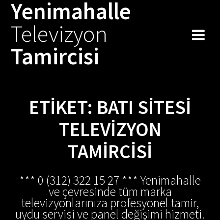
Yenimahalle
Skip
to
Televizyon
content
Tamircisi
ETIKET:
BATI SITESI
TELEVIZYON
TAMIRCISI
*** 0 (312) 322 15 27 *** Yenimahalle
ve çevresinde tüm marka
televizyonlarınıza profesyonel tamir,
uydu servisi ve panel değişimi hizmeti.