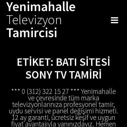
Yenimahalle
Skip
to
Televizyon
content
Tamircisi
ETIKET:
BATI SITESI
SONY TV TAMIRI
*** 0 (312) 322 15 27 *** Yenimahalle
ve çevresinde tüm marka
televizyonlarınıza profesyonel tamir,
uydu servisi ve panel değişimi hizmeti.
12 ay garanti, ücretsiz keşif ve uygun
fiyat avantajıyla yanınızdayız. Hemen