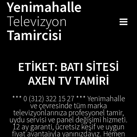
Yenimahalle
Skip
to
Televizyon
content
Tamircisi
ETIKET:
BATI SITESI
AXEN TV TAMIRI
*** 0 (312) 322 15 27 *** Yenimahalle
ve çevresinde tüm marka
televizyonlarınıza profesyonel tamir,
uydu servisi ve panel değişimi hizmeti.
12 ay garanti, ücretsiz keşif ve uygun
fiyat avantajıyla yanınızdayız. Hemen