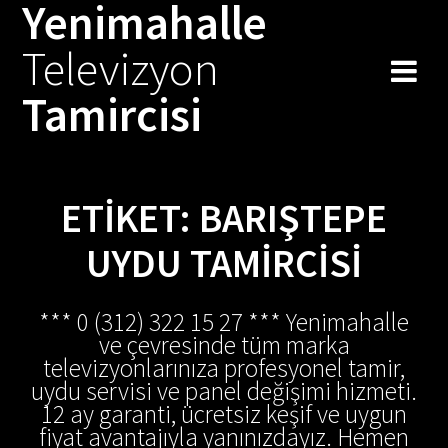
Yenimahalle
Skip
to
Televizyon
content
Tamircisi
ETIKET:
BARIŞTEPE
UYDU TAMIRCISI
*** 0 (312) 322 15 27 *** Yenimahalle
ve çevresinde tüm marka
televizyonlarınıza profesyonel tamir,
uydu servisi ve panel değişimi hizmeti.
12 ay garanti, ücretsiz keşif ve uygun
fiyat avantajıyla yanınızdayız. Hemen