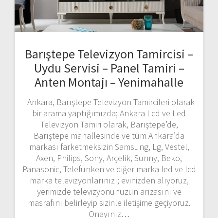
Barıştepe Televizyon Tamircisi –
Uydu Servisi – Panel Tamiri –
Anten Montajı – Yenimahalle
Ankara, Barıştepe Televizyon Tamircileri olarak
bir arama yaptığımızda; Ankara Lcd ve Led
Televizyon Tamiri olarak, Barıştepe’de,
Barıştepe mahallesinde ve tüm Ankara’da
markası farketmeksizin Samsung, Lg, Vestel,
Axen, Philips, Sony, Arçelik, Sunny, Beko,
Panasonic, Telefunken ve diğer marka led ve lcd
marka televizyonlarınızı; evinizden alıyoruz,
yerimizde televizyonunuzun arızasını ve
masrafını belirleyip sizinle iletişime geçiyoruz.
Onayınız…