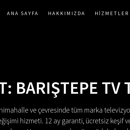
ANA SAYFA
HAKKIMIZDA
HIZMETLER
T:
BARIŞTEPE TV 
enimahalle ve çevresinde tüm marka televizyo
ğişimi hizmeti. 12 ay garanti, ücretsiz keşif v