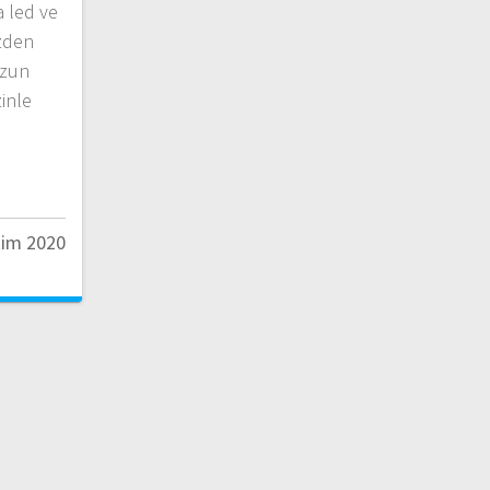
 led ve
izden
uzun
zinle
…
kim 2020