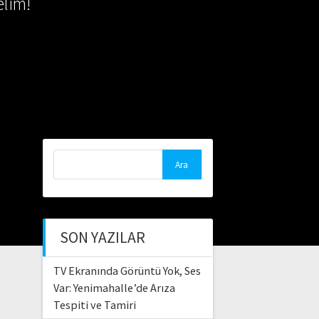
lim!
Arama:
SON YAZILAR
TV Ekranında Görüntü Yok, Ses
Var: Yenimahalle’de Arıza
Tespiti ve Tamiri