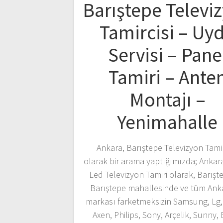
Barıştepe Televi
Tamircisi – Uy
Servisi – Pane
Tamiri – Ante
Montajı –
Yenimahalle
Ankara, Barıştepe Televizyon Tamir
olarak bir arama yaptığımızda; Ankar
Led Televizyon Tamiri olarak, Barışt
Barıştepe mahallesinde ve tüm Ank
markası farketmeksizin Samsung, Lg, 
Axen, Philips, Sony, Arçelik, Sunny,