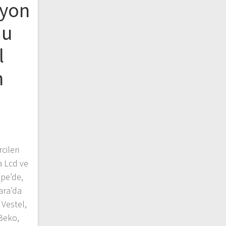
zyon
du
l
n
cileri
a Lcd ve
epe’de,
ara’da
Vestel,
 Beko,