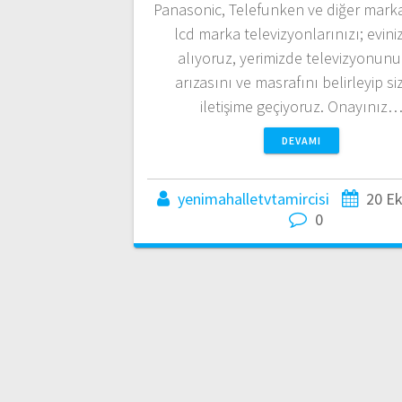
Panasonic, Telefunken ve diğer marka
lcd marka televizyonlarınızı; evin
alıyoruz, yerimizde televizyonun
arızasını ve masrafını belirleyip si
iletişime geçiyoruz. Onayınız
DEVAMI
yenimahalletvtamircisi
20 E
0