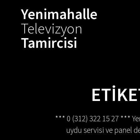
Skip
Yenimahalle
to
content
Televizyon
Tamircisi
ETIKE
*** 0 (312) 322 15 27 *** Y
uydu servisi ve panel de