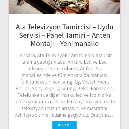
Ata Televizyon Tamircisi – Uydu
Servisi – Panel Tamiri – Anten
Montajı – Yenimahalle
Ankara, Ata Televizyon Tamircileri olarak bir
arama yaptığımızda; Ankara Lcd ve Led
Televizyon Tamiri olarak, Ata’de, Ata
mahallesinde ve tüm Ankara’da markası
farketmeksizin Samsung, Lg, Vestel, Axen,
Philips, Sony, Arçelik, Sunny, Beko, Panasonic,
Telefunken ve diğer marka led ve lcd marka
televizyonlarınızı; evinizden alıyoruz, yerimizde
televizyonunuzun arızasını ve masrafını
belirleyip sizinle iletişime geçiyoruz. Onayınız…
DEVAMI