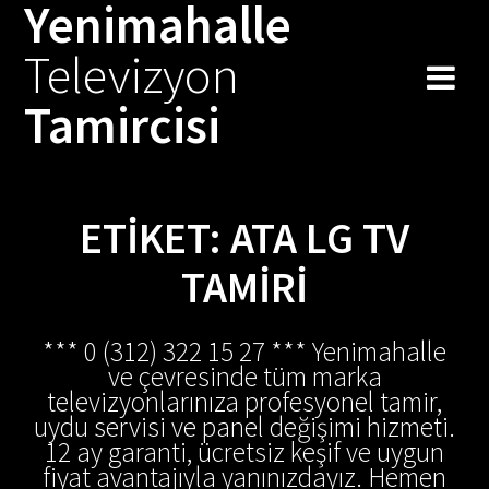
Yenimahalle
Skip
to
Televizyon
content
Tamircisi
ETIKET:
ATA LG TV
TAMIRI
*** 0 (312) 322 15 27 *** Yenimahalle
ve çevresinde tüm marka
televizyonlarınıza profesyonel tamir,
uydu servisi ve panel değişimi hizmeti.
12 ay garanti, ücretsiz keşif ve uygun
fiyat avantajıyla yanınızdayız. Hemen